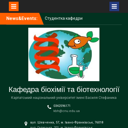
Перейти
News&Events:
Студентка кафедри
до
Вікторія Чир долучилася
вмісту
до проведення
Міжнародної біологічної
олімпіади IBO 2026
SheLeads: зустріч для
дівчат, які цікавляться
STEM
Молоді науковці кафедри
біохімії та біотехнології
взяли участь у Літній
школі UBDS³
Кафедра біохімії та біотехнології
Карпатський національний університет імені Василя Стефаника
0342596171
kbh@cnu.edu.ua
вул. Шевченка, 57, м. Івано-Франківськ, 76018
вул. Галицька, 201, м. Івано-Франківськ