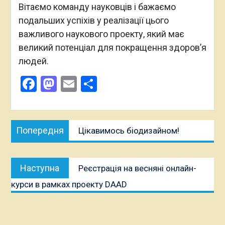
Вітаємо команду науковців і бажаємо
подальших успіхів у реалізації цього
важливого наукового проекту, який має
великий потенціал для покращення здоров’я
людей.
Facebook
Mastodon
Email
Поділитися
Навігація
Попередня
Попередня
Цікавимось біодизайном!
записів
публікація:
Наступна
Наступна
Реєстрація на весняні онлайн-
публікація:
курси в рамках проекту DAAD