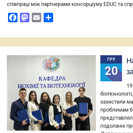
співпраці між партнерами консорціуму EDUC та сп
Facebook
Mastodon
Email
Поділитися
Н
ГРУ
20
з
19
біотехнології
захистили ма
проблемам біо
представляла
подоланні пр