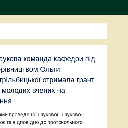
аукова команда кафедри під
ерівництвом Ольги
трільбицької отримала грант
молодих вчених на
ння
ами проведеної наукової і науково-
бок та відповідно до протокольного