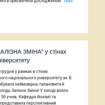
бота присвячена дослідженню
read
ЗАЛІЗНА ЗМІНА” у стінах
ніверситету
 грудня у рамках в стінах
ого національного університету ім. В.
бувала неймовірна, талановита й
лодь Залізна Зміна! У заході взяло
50 учнів. Кафедра біохімії та
ї представила перспективний