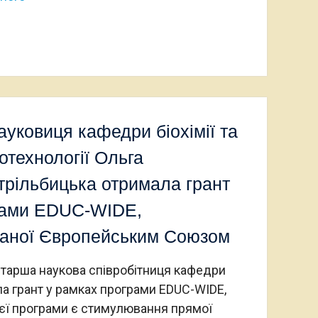
ауковиця кафедри біохімії та
іотехнології Ольга
трільбицька отримала грант
рами EDUC-WIDE,
аної Європейським Союзом
 старша наукова співробітниця кафедри
ала грант у рамках програми EDUC-WIDE,
єї програми є стимулювання прямої