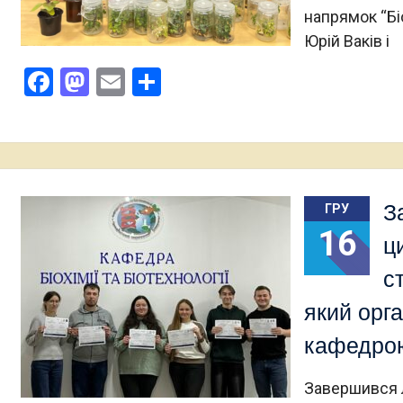
напрямок “Бі
Юрій Ваків і
Facebook
Mastodon
Email
Поділитися
З
ГРУ
16
ц
с
який орг
кафедрою
Завершився л