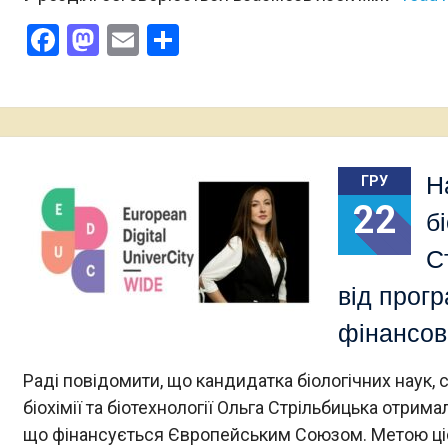
Facebook
Mastodon
Email
Поділитися
Н
ГРУ
22
б
С
від прог
фінансов
Раді повідомити, що кандидатка біологічних наук,
біохімії та біотехнології Ольга Стрільбицька отрим
що фінансується Європейським Союзом. Метою ці