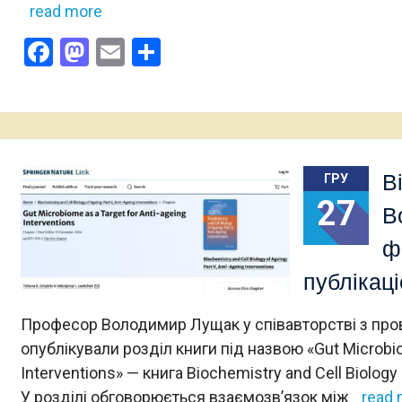
read more
Facebook
Mastodon
Email
Поділитися
В
ГРУ
27
В
ф
публікаці
Професор Володимир Лущак у співавторстві з пр
опублікували розділ книги під назвою «Gut Microbiom
Interventions» — книга Biochemistry and Cell Biology o
У розділі обговорюється взаємозв’язок між
read 