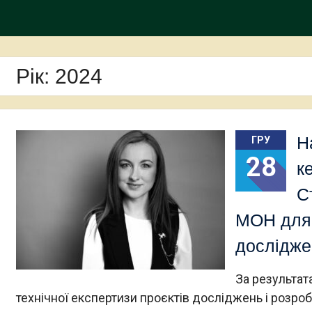
Рік:
2024
Н
ГРУ
28
к
С
МОН для 
дослідже
За результат
технічної експертизи проєктів досліджень і розро