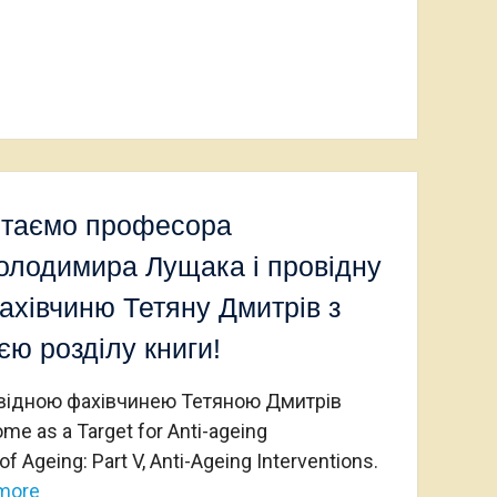
ітаємо професора
олодимира Лущака і провідну
ахівчиню Тетяну Дмитрів з
єю розділу книги!
овідною фахівчинею Тетяною Дмитрів
e as a Target for Anti-ageing
f Ageing: Part V, Anti-Ageing Interventions.
more