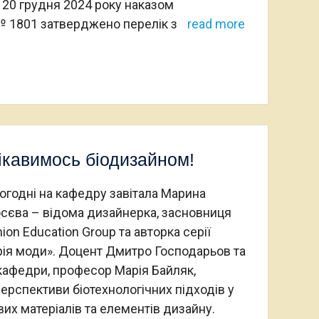
 20 грудня 2024 року наказом
4 № 1801 затверджено перелік з
read more
ікавимось біодизайном!
огодні на кафедру завітала Марина
сєва – відома дизайнерка, засновниця
hion Education Group та авторка серії
ія моди». Доцент Дмитро Господарьов та
кафедри, професор Марія Байляк,
ерспективи біотехнологічних підходів у
вих матеріалів та елементів дизайну.