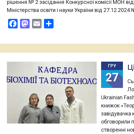
рішення № 2 засідання Конкурсної комісії МОН від
Міністерства освіти і науки України від 27.12.202
Facebook
Mastodon
Email
Поділитися
Ц
ГРУ
27
Сь
Ло
Ukrainian Fas
книжок «Теор
завідувачка 
обговорили п
створенні но