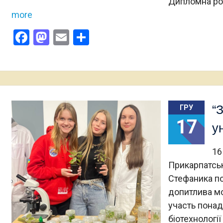
Дипломна ро
more
Facebook
Mastodon
Email
Поділитися
“
ГРУ
17
у
16
Прикарпатськ
Стефаника по
допитлива мо
участь понад 
біотехнологі