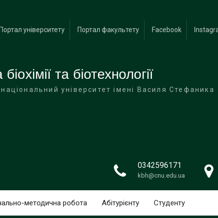
Портал університету
Портал факультету
Facebook
Instag
колі
біохімії та біотехнології
IBO
 національний університет імені Василя Стефаника
0342596171
kbh@cnu.edu.ua
чально-методична робота
Абітурієнту
Студенту