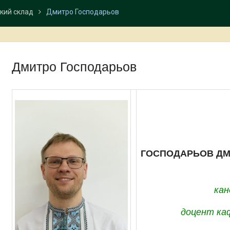
кий склад
Дмитро Господарьов
Дмитро Господарьов
ГОСПОДАРЬОВ ДМ
кан
доцент каф