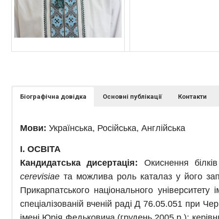
Біографічна довідка
Основні публікації
Контакти
Мови:
Українська, Російська, Англійська
І. ОСВІТА
Кандидатська дисертація:
Окиснення білків
cerevisiae
та можлива роль каталаз у його запо
Прикарпатського національного університету 
спеціалізованій вченій раді Д 76.05.051 при Че
імені Юрія Федьковича (грудень 2005 р.); керівн