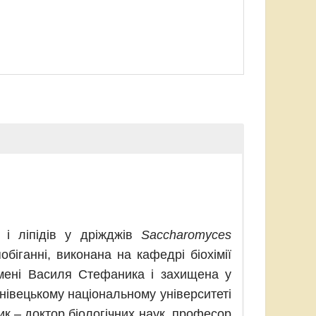
 і ліпідів у дріжджів
Saccharomyces
біганні, виконана на кафедрі біохімії
імені Василя Стефаника і захищена у
рнівецькому національному університеті
ик – доктор біологічних наук, професор