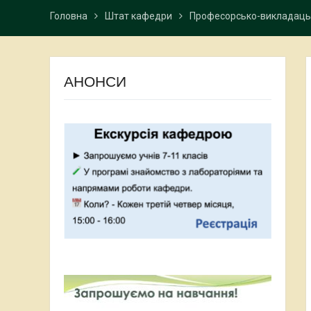
Головна
Штат кафедри
Професорсько-викладаць
АНОНСИ