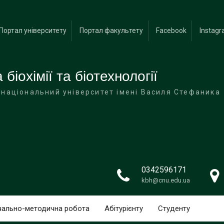
IBO
Портал університету
Портал факультету
Facebook
Instag
колі
біохімії та біотехнології
 національний університет імені Василя Стефаника
0342596171
kbh@cnu.edu.ua
чально-методична робота
Абітурієнту
Студенту