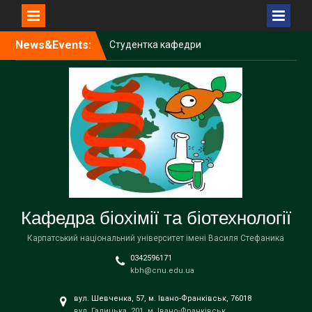
Перейти
News&Events:
Студентка кафедри
до
Вікторія Чир долучилася
вмісту
до проведення
Міжнародної біологічної
олімпіади IBO 2026
SheLeads: зустріч для
дівчат, які цікавляться
STEM
Молоді науковці кафедри
біохімії та біотехнології
взяли участь у Літній
школі UBDS³
Кафедра біохімії та біотехнології
Карпатський національний університет імені Василя Стефаника
0342596171
kbh@cnu.edu.ua
вул. Шевченка, 57, м. Івано-Франківськ, 76018
вул. Галицька, 201, м. Івано-Франківськ