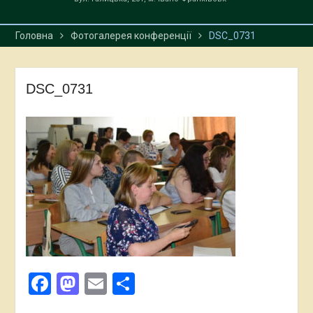
Головна
Фотогалерея конференції
DSC_0731
DSC_0731
Facebook
Mastodon
Email
Поділитися