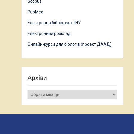
Scopus
PubMed
Електронна бібліотека ПНУ
Електронний розклад
Онлайн-курси для біологів (проект ДААД)
Архіви
Архіви