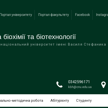
анюк
Портал університету
Портал факультету
Facebook
Instag
біохімії та біотехнології
IBO
 національний університет імені Василя Стефаника
0342596171
kbh@cnu.edu.ua
чально-методична робота
Абітурієнту
Студенту