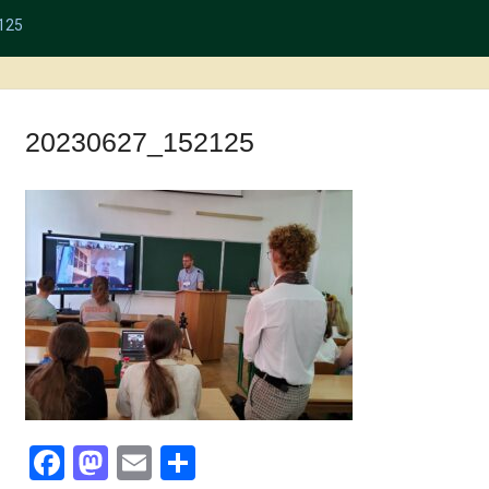
125
20230627_152125
Facebook
Mastodon
Email
Поділитися