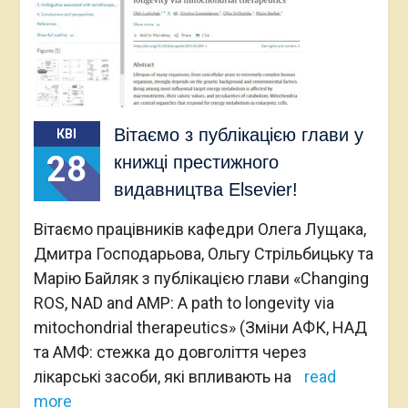
Вітаємо з публікацією глави у
КВІ
28
книжці престижного
видавництва Elsevier!
Вітаємо працівників кафедри Олега Лущака,
Дмитра Господарьова, Ольгу Стрільбицьку та
Марію Байляк з публікацією глави «Changing
ROS, NAD and AMP: A path to longevity via
mitochondrial therapeutics» (Зміни АФК, НАД
та АМФ: стежка до довголіття через
лікарські засоби, які впливають на
read
more