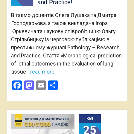
and Practice!
Вітаємо доцентів Олега Лущака та Дмитра
Господарьова, а також викладача Ігора
Юркевича та наукову співробітницю Ольгу
Стрільбицьку із черговою публікацією в
престижному журналі Pathology – Research
and Practice. Стаття «Morphological prediction
of lethal outcomes in the evaluation of lung
tissue
read more
Facebook
Mastodon
Email
Поділитися
КВІ
25