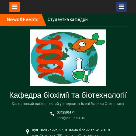
Перейти
News&Events:
Студентка кафедри
до
Вікторія Чир долучилася
вмісту
до проведення
Міжнародної біологічної
олімпіади IBO 2026
SheLeads: зустріч для
дівчат, які цікавляться
STEM
Молоді науковці кафедри
біохімії та біотехнології
взяли участь у Літній
школі UBDS³
Кафедра біохімії та біотехнології
Карпатський національний університет імені Василя Стефаника
0342596171
kbh@cnu.edu.ua
вул. Шевченка, 57, м. Івано-Франківськ, 76018
вул. Галицька, 201, м. Івано-Франківськ