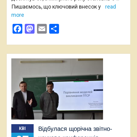
Пишаємось, що ключовий внесок у
read
more
Facebook
Mastodon
Email
Поділитися
Відбулася щорічна звітно-
КВІ