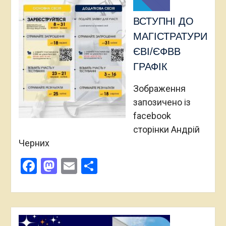
ВСТУПНІ ДО
МАГІСТРАТУРИ
ЄВІ/ЄФВВ
ГРАФІК
Зображення
запозичено із
facebook
cторінки Андрій
Черних
Facebook
Mastodon
Email
Поділитися